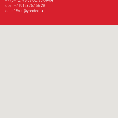
+7 (3412) 93-39-02, 93-39-04
сот.: +7 (912) 767 56 28
aster18rus@yandex.ru