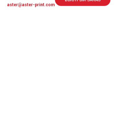
ННЫХ
aster@aster-print.com
ействует в отношении всей информации,
ользования Сайта.
НН 6686046913).
нных на управления Сайтом сотрудники как
вляют обработку персональных данных, а также
действия (операции), совершаемые с
или определяемому физическому лицу